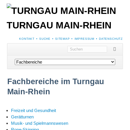
TURNGAU MAIN-RHEIN
NAVIGATION
KONTAKT
SUCHE
SITEMAP
IMPRESSUM
DATENSCHUTZ
ÜBERSPRINGEN
Navigation
überspringen
Fachbereiche im Turngau
Main-Rhein
Navigation
Freizeit und Gesundheit
überspringen
Gerätturnen
Musik- und Spielmannswesen
Rope-Skipping