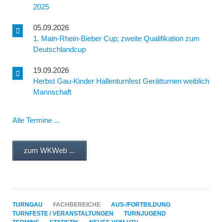
2025
05.09.2026
1. Main-Rhein-Bieber Cup; zweite Qualifikation zum
Deutschlandcup
19.09.2026
Herbst Gau-Kinder Hallenturnfest Gerätturnen weiblich
Mannschaft
Alle Termine ...
zum WKWeb ...
NAVIGATION
TURNGAU
FACHBEREICHE
AUS-/FORTBILDUNG
ÜBERSPRINGEN
TURNFESTE / VERANSTALTUNGEN
TURNJUGEND