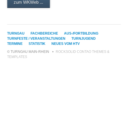
zum WKWeb ...
NAVIGATION
TURNGAU
FACHBEREICHE
AUS-/FORTBILDUNG
ÜBERSPRINGEN
TURNFESTE / VERANSTALTUNGEN
TURNJUGEND
TERMINE
STATISTIK
NEUES VOM HTV
© TURNGAU MAIN-RHEIN
ROCKSOLID CONTAO THEMES &
TEMPLATES