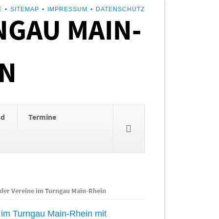
E
SITEMAP
IMPRESSUM
DATENSCHUTZ
GAU MAIN-
IN
nd
Termine
 der Vereine im Turngau Main-Rhein
 im Turngau Main-Rhein mit