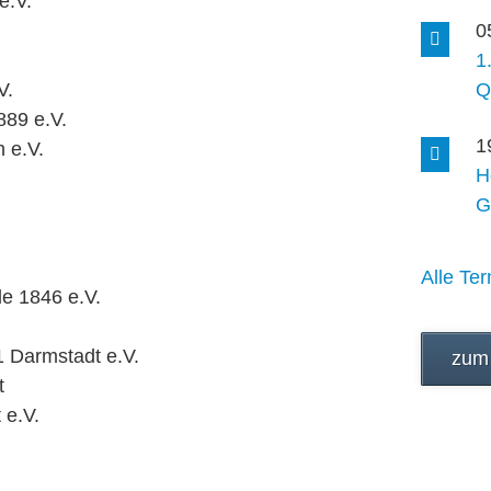
e.V.
0
1
V.
Q
889 e.V.
1
n e.V.
H
G
Alle Ter
e 1846 e.V.
1 Darmstadt e.V.
zum
t
 e.V.