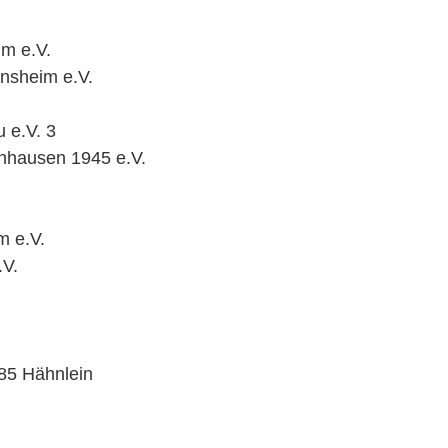
im e.V.
insheim e.V.
 e.V. 3
enhausen 1945 e.V.
m e.V.
.V.
 85 Hähnlein