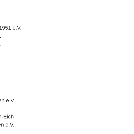
1951 e.V.
.
.
en e.V.
n-Eich
n e.V.