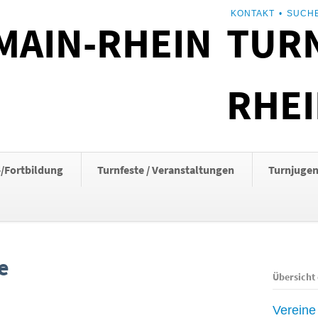
NAVIGATION
KONTAKT
SUCH
TURN
ÜBERSPRINGEN
RHE
-/Fortbildung
Turnfeste / Veranstaltungen
Turnjuge
e
Übersicht
Vereine