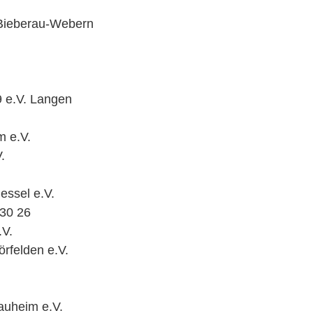
-Bieberau-Webern
 e.V. Langen
m e.V.
.
essel e.V.
 30 26
.V.
rfelden e.V.
auheim e.V.