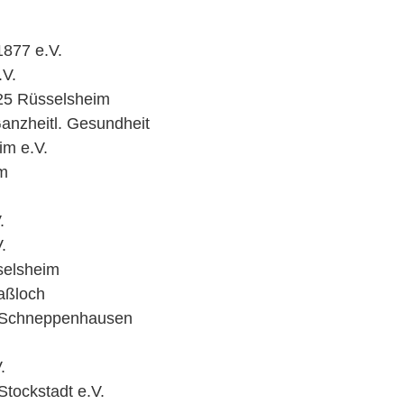
1877 e.V.
.V.
925 Rüsselsheim
anzheitl. Gesundheit
im e.V.
im
.
.
selsheim
aßloch
6 Schneppenhausen
.
Stockstadt e.V.