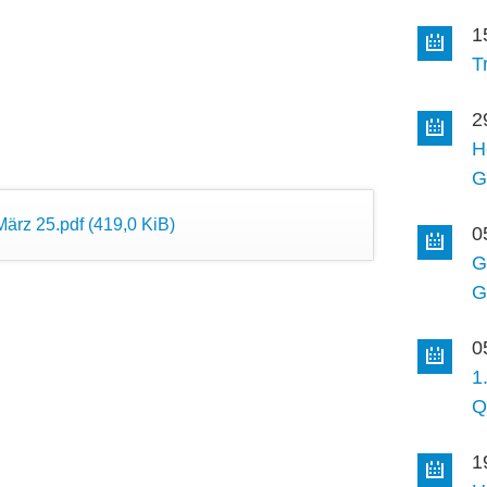
1
T
2
H
G
März 25.pdf
(419,0 KiB)
0
G
G
0
1
Q
1