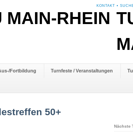
NAVIGATION
KONTAKT
SUCH
T
ÜBERSPRINGEN
M
Aus-/Fortbildung
Turnfeste / Veranstaltungen
Tu
estreffen 50+
Nächste 